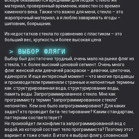
вскоре оказываются вредными для людей. Стекло же –
материал, проверенный временем, известен со времен
каменного века. Также что важно для меня, стекло – это
жаропрочный материал, а я люблю заваривать ягоды –
шиповник, боярышник.
Из недостатков стекла по сравнению с пластиком – это
больший вес, хрупкость и более высокая цена
ВЫБОР ФЛЯГИ
Выбор был достаточно трудный, очень мало на рынке фляг из
стекла, т.к. более высокий ценовой сегмент. Очень много
фляг женской или девчачей раскраски – девочки, цветочки,
единороги. И еще интересный момент – что многие продавцы
и производители применяли странные и непонятные термины
как структурированная вода, структурирование воды,
память воды. Запрограммированное стекло. Мне как
программисту термин “запрограммированное стекло”
непонятен. Кем оно было запрограммировано? Для каких
задач? кто проводит бета-тестирование? Каким стандартам,
паттернам соответствует?
Не произойдет ли конфликта запрограммированной вод с
водой, из которой состоит тело программиста? Поэтому этот
вариант я тоже отмёл. В итоге я выбрал флягу, словенской