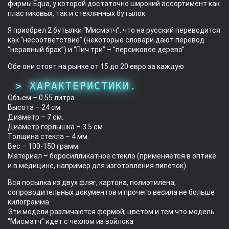
фирмы Equa, у которой достаточно широкий ассортимент как
пластиковых, так и стеклянных бутылок.
Я приобрел 2 бутылки “Мисмэтч”, что на русский переводится
как “несоответствие” (некоторые словари дают перевод
“неравный брак”) и “Пич три” – “персиковое дерево”
Обе они стоят на рынке от 15 до 20 евро за каждую
ХАРАКТЕРИСТИКИ.
Объем – 0.55 литра.
Высота – 24 см.
Диаметр – 7 см.
Диаметр горлышка – 3.5 см.
Толщина стекла – 4 мм.
Вес – 100-150 грамм.
Материал – боросилликатное стекло (применяется в оптике
и в медицине, например для изготовления пипеток).
Вся посылка из двух фляг, картона, полиэтилена,
сопроводительных документов и прочего весила не больше
килограмма.
Эти модели различаются формой, цветом и тем что модель
“Мисмэтч” идет с чехлом из войлока