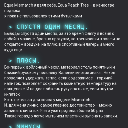
Equa Mismatch я взял себе, Equa Peach Tree – в качестве
подарка.
я пока не пользовался этими бутылками
СПУСТЯ ОДИН МЕСЯЦ.
Выводы спустя один месяц, за это время флягу я возил с
собой в машине, брал на прогулки, на тренировки в зале и на
открытом воздухе, на пляж, в спортивный лагерь и много
куда еще.
ПЛЮСЫ.
Во-первых, войлочный чехол, материал столь понятный и
близкий русскому человеку. Валенки многие знают. Чехол
позволяет удержать тепло, если содержимое – горячий
напиток, позволяет сохранить комнатную температуру на
солцепеке. И не дает обжечь руку опять же, если внутри
кипяток.
Есть петелька для пояса у модели Mismatch.
И, для меня лично, самое главное достоинство – можно
заливать кипяток. Я это уже проделал более 50 раз.
Также гораздо легче мыть чем пластик и выгонять запахи.
МИНУСЫ.