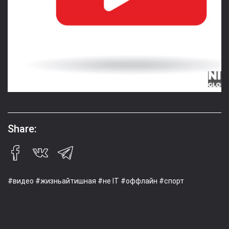
Share:
#видео
#жизньайтишная
#не IT
#оффлайн
#спорт